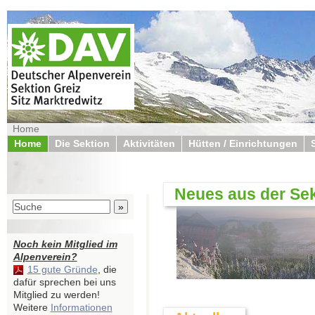
Home
Home
Die Sektion
Aktivitäten
Hütten / Einrichtungen
Neues aus der Sek
Noch kein Mitglied im
Alpenverein?
15 gute Gründe
, die
dafür sprechen bei uns
Mitglied zu werden!
Weitere
Informationen