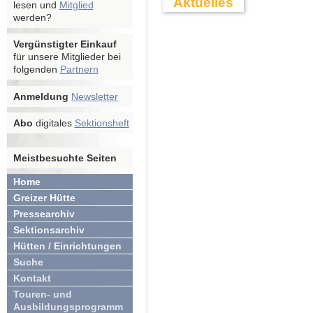
Aktuelles
lesen und
Mitglied
werden?
Vergünstigter Einkauf
für unsere Mitglieder bei
folgenden
Partnern
Anmeldung
Newsletter
Abo
digitales
Sektionsheft
Meistbesuchte Seiten
Home
Greizer Hütte
Pressearchiv
Sektionsarchiv
Hütten / Einrichtungen
Suche
Kontakt
Touren- und
Ausbildungsprogramm