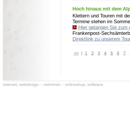
Hoch hinaus mit dem Al
Klettern und Touren mit d
Termine stehen im Somme
Hier gelangen Sie zum 
Frankenpost-Sechsämterb
Direktlink zu unserem To
<<
|
1
2
3
4
5
6
7
internet, webdesign :: netminds :: onlineshop, software