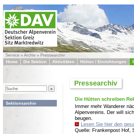
Service
»
Archiv
» Pressearchiv
Home
Die Sektion
Aktivitäten
Hütten / Einrichtungen
Pressearchiv
Die Hütten schreiben Re
Sektionsarchiv
Immer mehr Wanderer näch
Alpenvereins. Der will si
beugen.
Lesen Sie hier den gesa
Quelle: Frankenpost Hof,